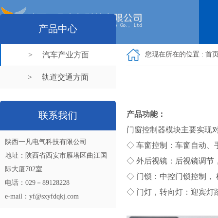
产品中心
您现在所在的位置 :
首
> 汽车产业方面
> 轨道交通方面
联系我们
产品功能：
门窗控制器模块主要实现对
陕西一凡电气科技有限公司
◇ 车窗控制：车窗自动
地址：陕西省西安市雁塔区曲江国
◇ 外后视镜：后视镜调
际大厦702室
◇ 门锁：中控门锁控制，
电话：029－89128228
◇ 门灯，转向灯：迎宾灯
e-mail：yf@sxyfdqkj.com